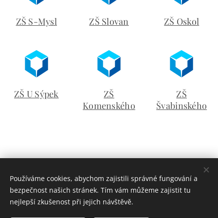
ZŠ S-Mysl
ZŠ Slovan
ZŠ Oskol
ZŠ U Sýpek
ZŠ
ZŠ
Komenského
Švabinského
Používáme cookies, abychom zajistili správné fungování a
bezpečnost našich stránek. Tím vám můžeme zajistit tu
nejlepší zkušenost při jejich návštěvě.
© 2018 Odbor školství, mládeže a tělovýchov města