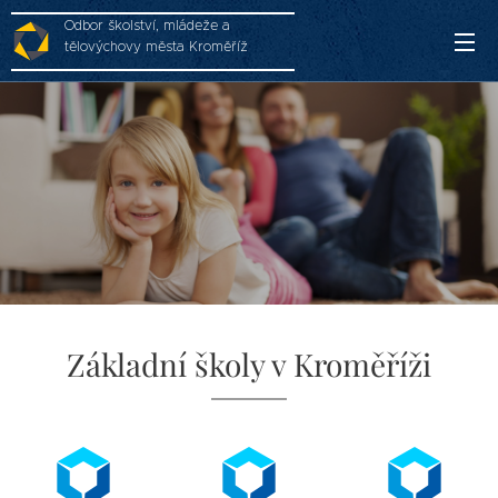
Odbor školství, mládeže a
tělovýchovy města Kroměříž
Základní školy v Kroměříži