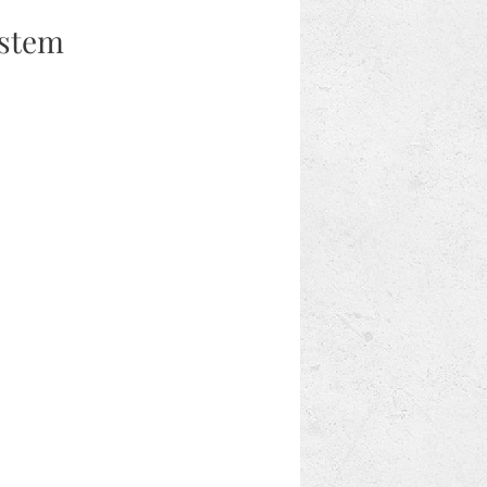
ěstem