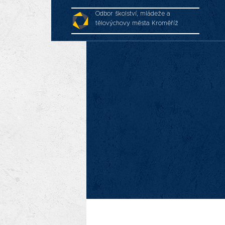
Odbor školství, mládeže a
tělovýchovy města Kroměříž