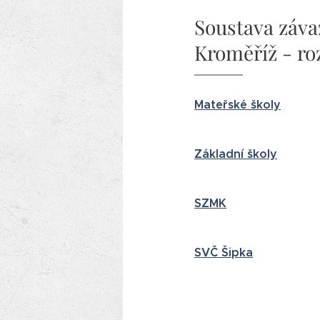
Soustava záv
Kroměříž - ro
Mateřské školy
Základní školy
SZMK
SVČ Šipka