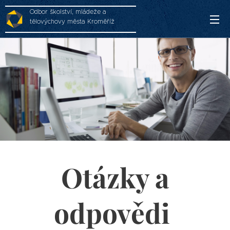
Odbor školství, mládeže a
tělovýchovy města Kroměříž
Otázky a
odpovědi