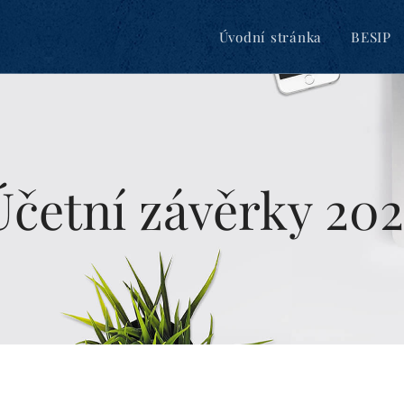
Úvodní stránka
BESIP
Účetní závěrky 202