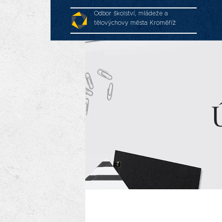
Odbor školství, mládeže a
tělovýchovy města Kroměříž